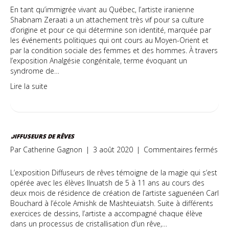
En tant qu’immigrée vivant au Québec, l’artiste iranienne
Shabnam Zeraati a un attachement très vif pour sa culture
d’origine et pour ce qui détermine son identité, marquée par
les événements politiques qui ont cours au Moyen-Orient et
par la condition sociale des femmes et des hommes. À travers
l’exposition Analgésie congénitale, terme évoquant un
syndrome de…
Lire la suite
DIFFUSEURS DE RÊVES
sur
Par
Catherine Gagnon
|
3 août 2020
|
Commentaires fermés
Dif
de
L’exposition Diffuseurs de rêves témoigne de la magie qui s’est
rêv
opérée avec les élèves Ilnuatsh de 5 à 11 ans au cours des
deux mois de résidence de création de l’artiste saguenéen Carl
Bouchard à l’école Amishk de Mashteuiatsh. Suite à différents
exercices de dessins, l’artiste a accompagné chaque élève
dans un processus de cristallisation d’un rêve,…