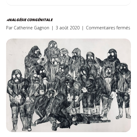
ANALGÉSIE CONGÉNITALE
sur
Par
Catherine Gagnon
|
3 août 2020
|
Commentaires fermés
Ana
con