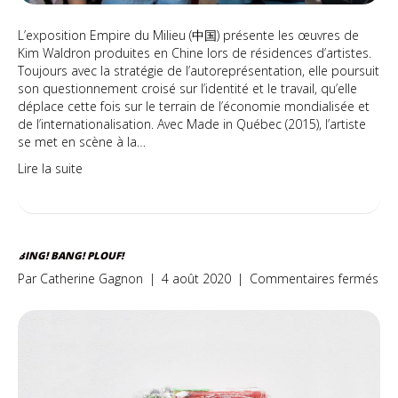
L’exposition Empire du Milieu (中国) présente les œuvres de
Kim Waldron produites en Chine lors de résidences d’artistes.
Toujours avec la stratégie de l’autoreprésentation, elle poursuit
son questionnement croisé sur l’identité et le travail, qu’elle
déplace cette fois sur le terrain de l’économie mondialisée et
de l’internationalisation. Avec Made in Québec (2015), l’artiste
se met en scène à la…
Lire la suite
BING! BANG! PLOUF!
sur
Par
Catherine Gagnon
|
4 août 2020
|
Commentaires fermés
Bin
Ban
Plo