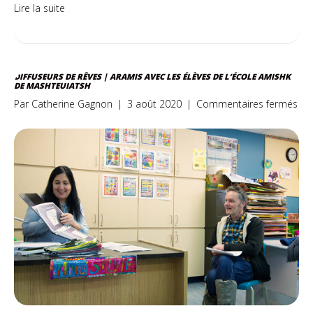
Lire la suite
DIFFUSEURS DE RÊVES | ARAMIS AVEC LES ÉLÈVES DE L’ÉCOLE AMISHK
DE MASHTEUIATSH
sur
Par
Catherine Gagnon
|
3 août 2020
|
Commentaires fermés
Dif
de
rêv
|
AR
ave
les
élè
de
l’éc
Ami
de
Mas