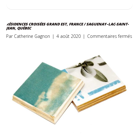
RÉSIDENCES CROISÉES GRAND EST, FRANCE / SAGUENAY–LAC-SAINT-
JEAN, QUÉBEC
sur
Par
Catherine Gagnon
|
4 août 2020
|
Commentaires fermés
Rés
cro
Gr
Est,
Fra
/
Sag
Lac
Sai
Jea
Qu