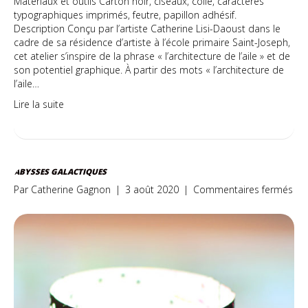
Matériaux et outils Carton noir, ciseaux, colle, caractères
typographiques imprimés, feutre, papillon adhésif.
Description Conçu par l’artiste Catherine Lisi-Daoust dans le
cadre de sa résidence d’artiste à l’école primaire Saint-Joseph,
cet atelier s’inspire de la phrase « l’architecture de l’aile » et de
son potentiel graphique. À partir des mots « l’architecture de
l’aile…
Lire la suite
ABYSSES GALACTIQUES
sur
Par
Catherine Gagnon
|
3 août 2020
|
Commentaires fermés
Aby
gal