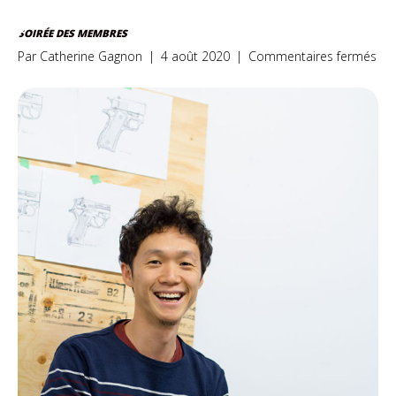
SOIRÉE DES MEMBRES
sur
Par
Catherine Gagnon
|
4 août 2020
|
Commentaires fermés
Soi
de
me