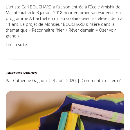
L’artiste Carl BOUCHARD a fait son entrée à l’École Amishk de
Mashteuiatsh le 3 janvier 2018 pour entamer sa résidence du
programme Art actuel en milieu scolaire avec les élèves de 5 à
11 ans. Le projet de Monsieur BOUCHARD s’insère dans la
thématique « Reconnaître l’hier + Rêver demain = Oser voir
grand »…
Lire la suite
FAIRE DES VAGUES
sur
Par
Catherine Gagnon
|
3 août 2020
|
Commentaires fermés
Fai
de
vag