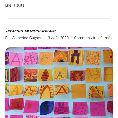
Lire la suite
ART ACTUEL EN MILIEU SCOLAIRE
sur
Par
Catherine Gagnon
|
3 août 2020
|
Commentaires fermés
Art
act
en
mil
sco