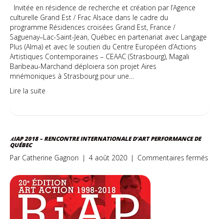
Invitée en résidence de recherche et création par l’Agence
culturelle Grand Est / Frac Alsace dans le cadre du
programme Résidences croisées Grand Est, France /
Saguenay–Lac-Saint-Jean, Québec en partenariat avec Langage
Plus (Alma) et avec le soutien du Centre Européen d’Actions
Artistiques Contemporaines – CEAAC (Strasbourg), Magali
Baribeau-Marchand déploiera son projet Aires
mnémoniques à Strasbourg pour une…
Lire la suite
RIAP 2018 – RENCONTRE INTERNATIONALE D’ART PERFORMANCE DE
QUÉBEC
sur
Par
Catherine Gagnon
|
4 août 2020
|
Commentaires fermés
RiA
20
–
Ren
int
d’a