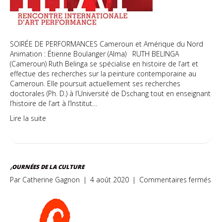
per
de
Qu
SOIRÉE DE PERFORMANCES Cameroun et Amérique du Nord
Animation : Étienne Boulanger (Alma) RUTH BELINGA
(Cameroun) Ruth Belinga se spécialise en histoire de l’art et
effectue des recherches sur la peinture contemporaine au
Cameroun. Elle poursuit actuellement ses recherches
doctorales (Ph. D.) à l’Université de Dschang tout en enseignant
l’histoire de l’art à l’Institut…
Lire la suite
JOURNÉES DE LA CULTURE
sur
Par
Catherine Gagnon
|
4 août 2020
|
Commentaires fermés
Jou
de
la
cul