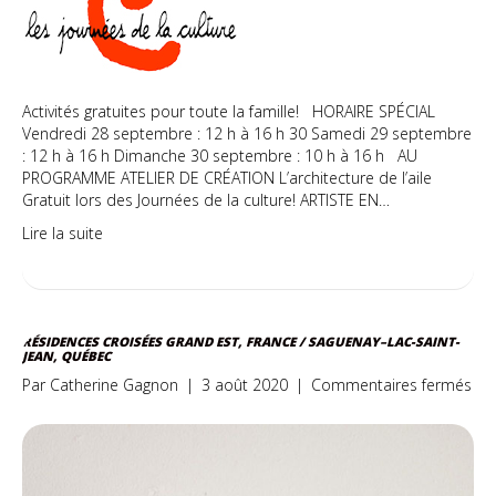
Activités gratuites pour toute la famille! HORAIRE SPÉCIAL
Vendredi 28 septembre : 12 h à 16 h 30 Samedi 29 septembre
: 12 h à 16 h Dimanche 30 septembre : 10 h à 16 h AU
PROGRAMME ATELIER DE CRÉATION L’architecture de l’aile
Gratuit lors des Journées de la culture! ARTISTE EN…
Lire la suite
RÉSIDENCES CROISÉES GRAND EST, FRANCE / SAGUENAY–LAC-SAINT-
JEAN, QUÉBEC
sur
Par
Catherine Gagnon
|
3 août 2020
|
Commentaires fermés
Rés
cro
Gr
Est,
Fra