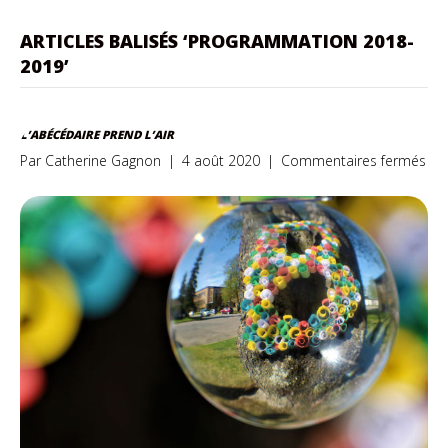
ARTICLES BALISÉS ‘PROGRAMMATION 2018-
2019’
L’ABÉCÉDAIRE PREND L’AIR
sur
Par
Catherine Gagnon
|
4 août 2020
|
Commentaires fermés
L’a
pr
l’air