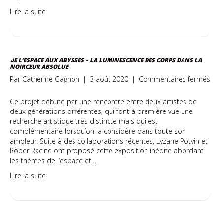
Lire la suite
DE L’ESPACE AUX ABYSSES – LA LUMINESCENCE DES CORPS DANS LA
NOIRCEUR ABSOLUE
sur
Par
Catherine Gagnon
|
3 août 2020
|
Commentaires fermés
De
l’e
Ce projet débute par une rencontre entre deux artistes de
aux
deux générations différentes, qui font à première vue une
aby
recherche artistique très distincte mais qui est
–
complémentaire lorsqu’on la considère dans toute son
La
ampleur. Suite à des collaborations récentes, Lyzane Potvin et
lum
Rober Racine ont proposé cette exposition inédite abordant
de
les thèmes de l’espace et…
cor
Lire la suite
da
la
noi
abs