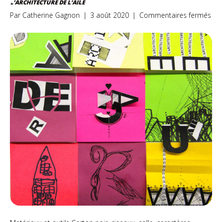
L’ARCHITECTURE DE L’AILE
sur
Par
Catherine Gagnon
|
3 août 2020
|
Commentaires fermés
L’a
de
l’ail