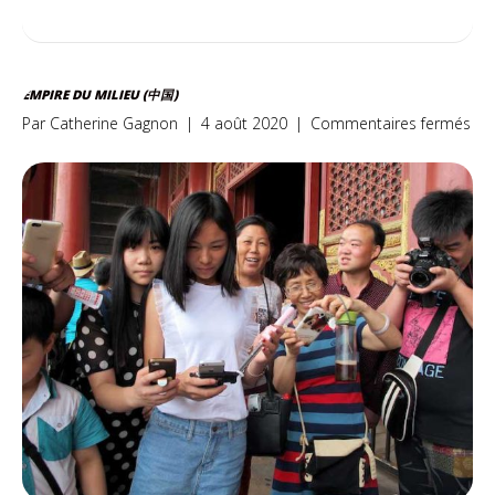
EMPIRE DU MILIEU (中国)
sur
Par
Catherine Gagnon
|
4 août 2020
|
Commentaires fermés
Emp
du
Mil
国)