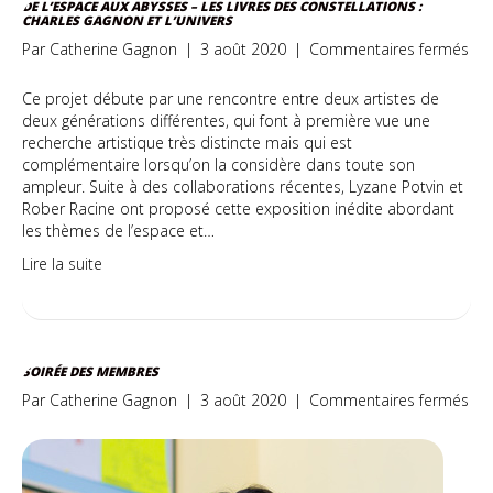
DE L’ESPACE AUX ABYSSES – LES LIVRES DES CONSTELLATIONS :
CHARLES GAGNON ET L’UNIVERS
sur
Par
Catherine Gagnon
|
3 août 2020
|
Commentaires fermés
De
l’e
Ce projet débute par une rencontre entre deux artistes de
aux
deux générations différentes, qui font à première vue une
aby
recherche artistique très distincte mais qui est
–
complémentaire lorsqu’on la considère dans toute son
Les
ampleur. Suite à des collaborations récentes, Lyzane Potvin et
livr
Rober Racine ont proposé cette exposition inédite abordant
de
les thèmes de l’espace et…
con
Lire la suite
:
Cha
Ga
et
l’un
SOIRÉE DES MEMBRES
sur
Par
Catherine Gagnon
|
3 août 2020
|
Commentaires fermés
Soi
de
me