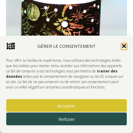
GÉRER LE CONSENTEMENT
Pour offrir la meilleure expérience, nous utilisons des technologies telles
que les cookies pour stocker et/ou accéder aux informations des appareils.
Le fait de consentir à ces technologies nous permettra de
traiter des
données
telles que le comportement de navigation ou les ID uniques sur
ce site. Le fait de ne pas consentir ou de retirer son consentement peut
avoir un effet négatif sur certaines caractéristiques et fonctions.
Accepter
Refuser