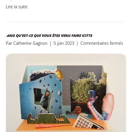
Lire la suite
MAIS QU’EST-CE QUE VOUS ÊTES VENU FAIRE ICITTE
sur
Par
Catherine Gagnon
|
5 juin 2023
|
Commentaires fermés
Mais
qu’e
ce
que
vous
êtes
venu
faire
icitte