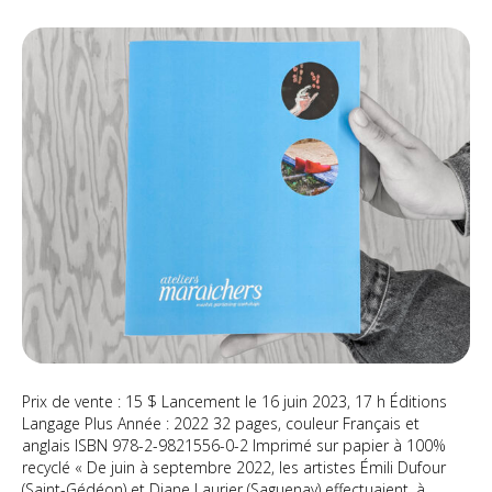
Ate
ma
av
Émi
DU
et
Di
LA
(pu
Prix de vente : 15 $ Lancement le 16 juin 2023, 17 h Éditions
Langage Plus Année : 2022 32 pages, couleur Français et
anglais ISBN 978-2-9821556-0-2 Imprimé sur papier à 100%
recyclé « De juin à septembre 2022, les artistes Émili Dufour
(Saint-Gédéon) et Diane Laurier (Saguenay) effectuaient, à