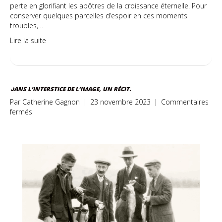
perte en glorifiant les apôtres de la croissance éternelle. Pour
conserver quelques parcelles d’espoir en ces moments
troubles,…
Lire la suite
DANS L’INTERSTICE DE L’IMAGE, UN RÉCIT.
Par
Catherine Gagnon
|
23 novembre 2023
|
Commentaires
sur
fermés
Dans
l’interstice
de
l’image,
un
récit.