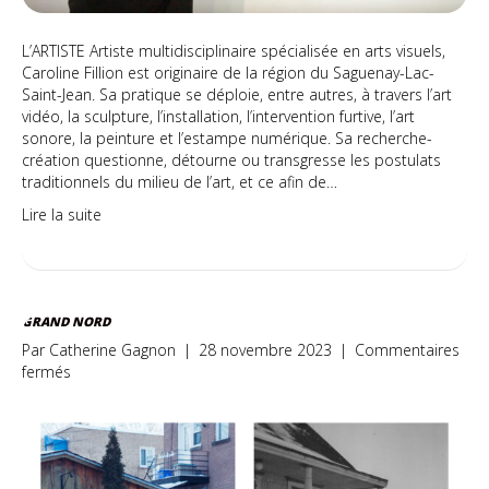
Plus
(Manoeuvre
collective)
L’ARTISTE Artiste multidisciplinaire spécialisée en arts visuels,
Caroline Fillion est originaire de la région du Saguenay-Lac-
Saint-Jean. Sa pratique se déploie, entre autres, à travers l’art
vidéo, la sculpture, l’installation, l’intervention furtive, l’art
sonore, la peinture et l’estampe numérique. Sa recherche-
création questionne, détourne ou transgresse les postulats
traditionnels du milieu de l’art, et ce afin de…
Lire la suite
GRAND NORD
Par
Catherine Gagnon
|
28 novembre 2023
|
Commentaires
sur
fermés
Grand
Nord