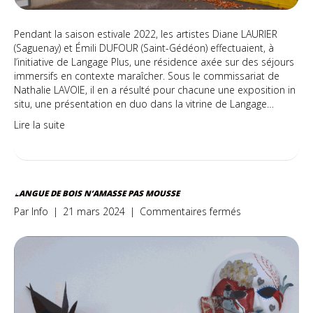
Pendant la saison estivale 2022, les artistes Diane LAURIER
(Saguenay) et Émili DUFOUR (Saint-Gédéon) effectuaient, à
l’initiative de Langage Plus, une résidence axée sur des séjours
immersifs en contexte maraîcher. Sous le commissariat de
Nathalie LAVOIE, il en a résulté pour chacune une exposition in
situ, une présentation en duo dans la vitrine de Langage…
Lire la suite
LANGUE DE BOIS N’AMASSE PAS MOUSSE
sur
Par
Info
|
21 mars 2024
|
Commentaires fermés
Langue
de
bois
n’amasse
pas
mousse