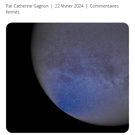
Par
Catherine Gagnon
|
22 février 2024
|
Commentaires
sur
fermés
Activité
spéciale
|
relâche
2024