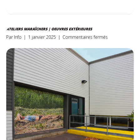
ATELIERS MARAÎCHERS | OEUVRES EXTÉRIEURES
sur
Par
Info
|
1 janvier 2025
|
Commentaires fermés
Ateliers
maraîchers
|
Oeuvres
extérieures