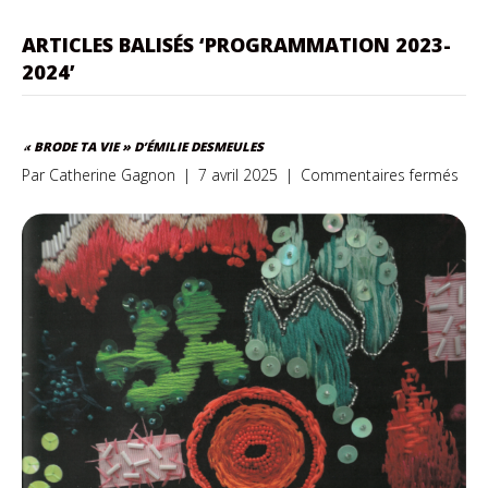
ARTICLES BALISÉS ‘PROGRAMMATION 2023-
2024’
« BRODE TA VIE » D’ÉMILIE DESMEULES
sur
Par
Catherine Gagnon
|
7 avril 2025
|
Commentaires fermés
«
Bro
ta
vie
»
d’Ém
DES