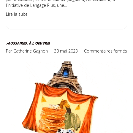
l’initiative de Langage Plus, une…
Lire la suite
FAUSSAIRES, À L’OEUVRE!
sur
Par
Catherine Gagnon
|
30 mai 2023
|
Commentaires fermés
Fau
à
l’o