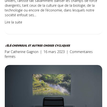
univers, l’artiste fait savamment danser les champs de force
divergents, tant ceux de la culture que de la biologie, de la
technologie ou encore de l’économie, dans lesquels notre
société enfouit ses…
Lire la suite
TÉLÉ-CHEVREUIL ET AUTRES CHOSES CYCLIQUES
Par
Catherine Gagnon
|
16 mars 2023
|
Commentaires
sur
fermés
Télé-
Chevreuil
et
autres
choses
cycliques