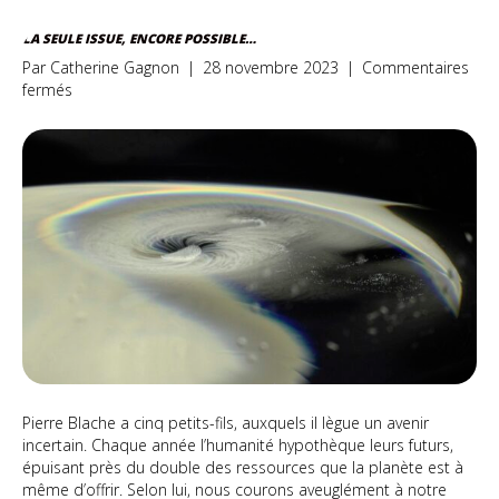
LA SEULE ISSUE, ENCORE POSSIBLE…
Par
Catherine Gagnon
|
28 novembre 2023
|
Commentaires
sur
fermés
La
seule
issue,
encore
possible…
Pierre Blache a cinq petits-fils, auxquels il lègue un avenir
incertain. Chaque année l’humanité hypothèque leurs futurs,
épuisant près du double des ressources que la planète est à
même d’offrir. Selon lui, nous courons aveuglément à notre