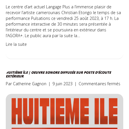
Le centre d’art actuel Langage Plus a l’immense plaisir de
recevoir l’artiste camerounais Christian Etongo le temps de sa
performance Pulsations ce vendredi 25 août 2023, à 17 h. La
performance interactive de 30 minutes sera présentée à
l’intérieur du centre et se poursuivra en extérieur dans
l’AGORA+. Le public aura par la suite la…
Lire la suite
HUITIÈME ÎLE | OEUVRE SONORE DIFFUSÉE SUR POSTE D’ÉCOUTE
EXTÉRIEUR
sur
Par
Catherine Gagnon
|
9 juin 2023
|
Commentaires fermés
Huit
île
|
Oeuv
sono
diff
sur