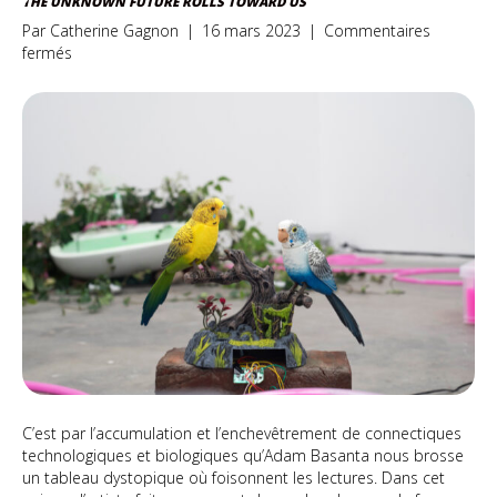
THE UNKNOWN FUTURE ROLLS TOWARD US
Par
Catherine Gagnon
|
16 mars 2023
|
Commentaires
sur
fermés
The
unknown
future
rolls
toward
us
C’est par l’accumulation et l’enchevêtrement de connectiques
technologiques et biologiques qu’Adam Basanta nous brosse
un tableau dystopique où foisonnent les lectures. Dans cet