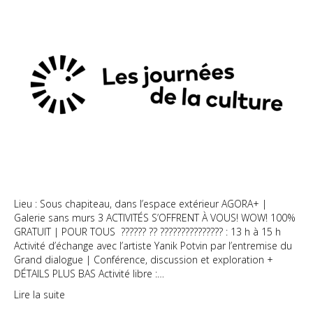
ARGILE
ET
TRANSFORMATIONS
Lieu : Sous chapiteau, dans l’espace extérieur AGORA+ |
Galerie sans murs 3 ACTIVITÉS S’OFFRENT À VOUS! WOW! 100%
GRATUIT | POUR TOUS ?????? ?? ??????????????? : 13 h à 15 h
Activité d’échange avec l’artiste Yanik Potvin par l’entremise du
Grand dialogue | Conférence, discussion et exploration +
DÉTAILS PLUS BAS Activité libre :…
Lire la suite