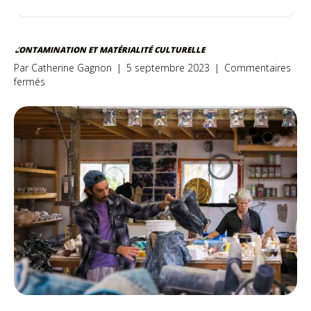
CONTAMINATION ET MATÉRIALITÉ CULTURELLE
Par
Catherine Gagnon
|
5 septembre 2023
|
Commentaires
sur
fermés
Contamination
et
matérialité
culturelle