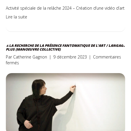
Activité spéciale de la relâche 2024 – Création d’une vidéo d’art
Lire la suite
À LA RECHERCHE DE LA PRÉSENCE FANTOMATIQUE DE L’ART / LANGAGE
PLUS (MANOEUVRE COLLECTIVE)
Par
Catherine Gagnon
|
9 décembre 2023
|
Commentaires
sur
fermés
À
la
recherche
de
la
présence
fantomatique
de
l’art
/
Langage