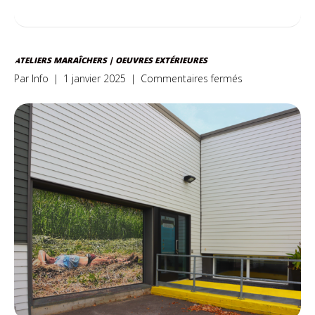
ATELIERS MARAÎCHERS | OEUVRES EXTÉRIEURES
sur
Par
Info
|
1 janvier 2025
|
Commentaires fermés
Ateliers
maraîchers
|
Oeuvres
extérieures