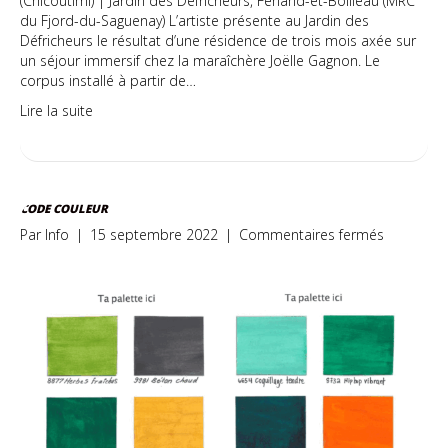
(Chicoutimi) | Jardin des Défricheurs, Ferland-et-Boilleau (MRC
du Fjord-du-Saguenay) L’artiste présente au Jardin des
Défricheurs le résultat d’une résidence de trois mois axée sur
un séjour immersif chez la maraîchère Joëlle Gagnon. Le
corpus installé à partir de…
Lire la suite
CODE COULEUR
sur
Par
Info
|
15 septembre 2022
|
Commentaires fermés
Code
Couleur