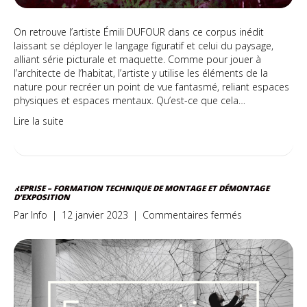
On retrouve l’artiste Émili DUFOUR dans ce corpus inédit
laissant se déployer le langage figuratif et celui du paysage,
alliant série picturale et maquette. Comme pour jouer à
l’architecte de l’habitat, l’artiste y utilise les éléments de la
nature pour recréer un point de vue fantasmé, reliant espaces
physiques et espaces mentaux. Qu’est-ce que cela…
Lire la suite
REPRISE – FORMATION TECHNIQUE DE MONTAGE ET DÉMONTAGE
D’EXPOSITION
sur
Par
Info
|
12 janvier 2023
|
Commentaires fermés
Reprise
–
Formation
Technique
de
montage