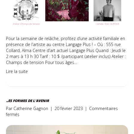
avec
l’artiste
Emili
DUFOUR
Pour la semaine de relâche, profitez d’une activité familiale en
présence de l’artiste au centre Langage Plus ! – Où : 555 rue
Collard, Alma Centre d’art actuel Langage Plus Quand : Jeudi le
2 mars à 13 h 30 Tarif : 10 $ /participant (atelier inclus) Atelier :
Champs de tension Pour tous âges…
Lire la suite
LES FORMES DE L’AVENIR
Par
Catherine Gagnon
|
20 février 2023
|
Commentaires
sur
fermés
Les
formes
de