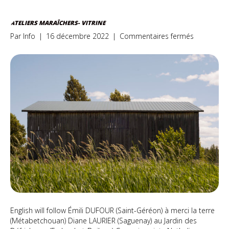
ATELIERS MARAÎCHERS- VITRINE
sur
Par
Info
|
16 décembre 2022
|
Commentaires fermés
Ateliers
maraîchers
vitrine
English will follow Émili DUFOUR (Saint-Géréon) à merci la terre
(Métabetchouan) Diane LAURIER (Saguenay) au Jardin des