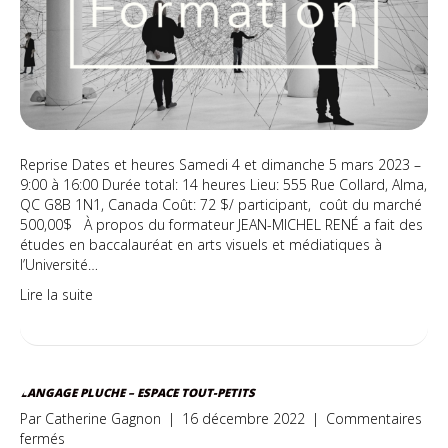
et
démontage
d’exposition
Reprise Dates et heures Samedi 4 et dimanche 5 mars 2023 –
9:00 à 16:00 Durée total: 14 heures Lieu: 555 Rue Collard, Alma,
QC G8B 1N1, Canada Coût: 72 $/ participant, coût du marché
500,00$ À propos du formateur JEAN-MICHEL RENÉ a fait des
études en baccalauréat en arts visuels et médiatiques à
l’Université…
Lire la suite
LANGAGE PLUCHE – ESPACE TOUT-PETITS
Par
Catherine Gagnon
|
16 décembre 2022
|
Commentaires
sur
fermés