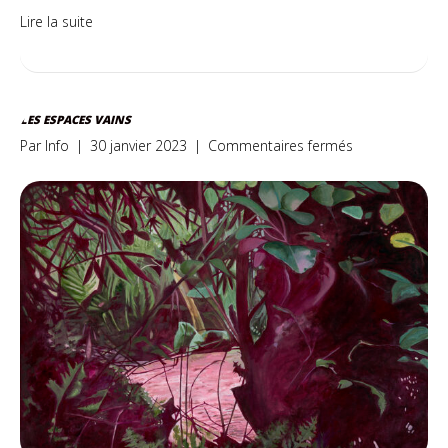
Lire la suite
LES ESPACES VAINS
sur
Par
Info
|
30 janvier 2023
|
Commentaires fermés
Les
espaces
vains