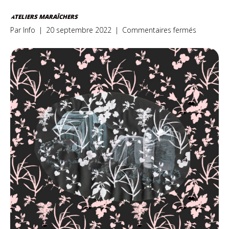
ATELIERS MARAÎCHERS
sur
Par
Info
|
20 septembre 2022
|
Commentaires fermés
Ateliers
maraîcher