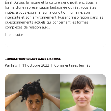
Émili Dufour, la nature et la culture s’enchevêtrent. Sous la
forme d’une représentation fantasmée du réel, vous êtes
invités à vous exprimer sur la condition humaine, son
intériorité et son environnement. Puisant l’inspiration dans les
questionnements actuels qui concernent les formes
complexes de relation aux…
Lire la suite
LABORATOIRE VIVANT DANS L’AGORA+
sur
Par
Info
|
11 octobre 2022
|
Commentaires fermés
Laboratoire
vivant
dans
l’AGORA+