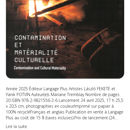
Année 2025 Éditeur Langage Plus Artistes László FEKETE et
Yanik POTVIN Auteur(e)s Mariane Tremblay Nombre de pages
20 ISBN 978-2-9821556-2-6 Lancement 24 avril 2025, 17 h 25,5
x 20,5 cm, photographies en couleurImprimé sur papier à
100% recycléFrançais et anglais Publication en vente à Langage
Plus au coût de 15 $ (taxes incluses).Prix de lancement (24…
Lire la suite