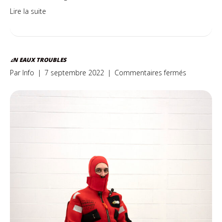
Lire la suite
EN EAUX TROUBLES
sur
Par
Info
|
7 septembre 2022
|
Commentaires fermés
En
eaux
troubles