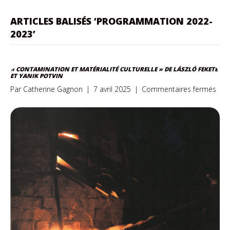
ARTICLES BALISÉS ‘PROGRAMMATION 2022-
2023’
« CONTAMINATION ET MATÉRIALITÉ CULTURELLE » DE LÁSZLÓ FEKETE
ET YANIK POTVIN
sur
Par
Catherine Gagnon
|
7 avril 2025
|
Commentaires fermés
«
Con
et
maté
cult
»
de
Lász
et
Yani
POT