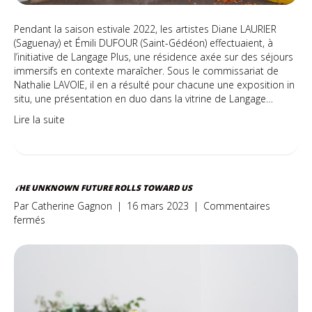
Pendant la saison estivale 2022, les artistes Diane LAURIER
(Saguenay) et Émili DUFOUR (Saint-Gédéon) effectuaient, à
l’initiative de Langage Plus, une résidence axée sur des séjours
immersifs en contexte maraîcher. Sous le commissariat de
Nathalie LAVOIE, il en a résulté pour chacune une exposition in
situ, une présentation en duo dans la vitrine de Langage…
Lire la suite
THE UNKNOWN FUTURE ROLLS TOWARD US
Par
Catherine Gagnon
|
16 mars 2023
|
Commentaires
sur
fermés
The
unknown
future
rolls
toward
us