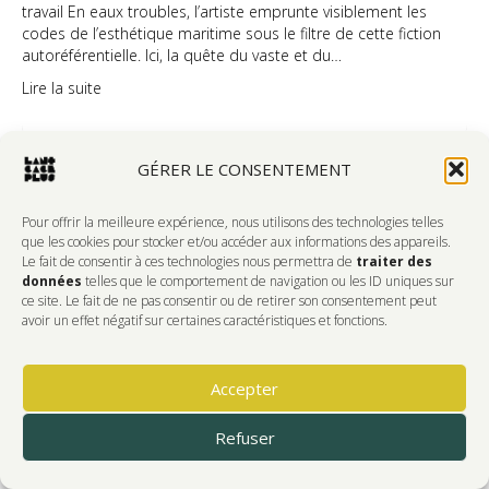
travail En eaux troubles, l’artiste emprunte visiblement les
codes de l’esthétique maritime sous le filtre de cette fiction
autoréférentielle. Ici, la quête du vaste et du…
Lire la suite
GÉRER LE CONSENTEMENT
AMÉNAGEMENT SCULPTURAL
sur
Pour offrir la meilleure expérience, nous utilisons des technologies telles
Par
Info
|
7 septembre 2022
|
Commentaires fermés
que les cookies pour stocker et/ou accéder aux informations des appareils.
Aménagem
Le fait de consentir à ces technologies nous permettra de
traiter des
sculptural
données
telles que le comportement de navigation ou les ID uniques sur
ce site. Le fait de ne pas consentir ou de retirer son consentement peut
avoir un effet négatif sur certaines caractéristiques et fonctions.
Accepter
Refuser