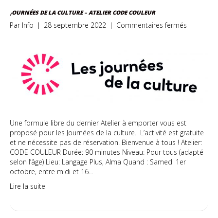
JOURNÉES DE LA CULTURE – ATELIER CODE COULEUR
sur
Par
Info
|
28 septembre 2022
|
Commentaires fermés
Journées
de
la
culture
–
Atelier
CODE
COULEUR
Une formule libre du dernier Atelier à emporter vous est
proposé pour les Journées de la culture. L’activité est gratuite
et ne nécessite pas de réservation. Bienvenue à tous ! Atelier:
CODE COULEUR Durée: 90 minutes Niveau: Pour tous (adapté
selon l’âge) Lieu: Langage Plus, Alma Quand : Samedi 1er
octobre, entre midi et 16…
Lire la suite