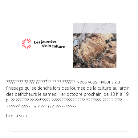
Journées
de
la
culture
–
Ateliers
maraîcher
????????? ?? ??? ??????́?? ?? ?? ??????? Nous vous invitons au
finissage qui se tiendra lors des Journée de la culture au Jardin
des défricheurs le samedi 1er octobre prochain, de 13 h à 19
h. ?? ??????? ?? ???́????? ??́??????????? ???? ?’??????? ???? ? ????
???????́ ????? 13 ? ?? 16 ?. ??????????? :…
Lire la suite