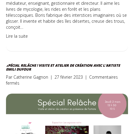
médiateur, enseignant, gestionnaire et directeur. Il aime les
livres de mycologie, les rides en forêt et les plans
télescopiques. Boris fabrique des interstices imaginaires où se
glisser. Il invente et habite des îles désertes, creuse des trous,
conçoit…
Lire la suite
SPÉCIAL RELÂCHE ! VISITE ET ATELIER DE CRÉATION AVEC L’ARTISTE
EMILI DUFOUR
Par
Catherine Gagnon
|
27 février 2023
|
Commentaires
sur
fermés
Spécial
relâche
!
Visite
et
atelier
de
création