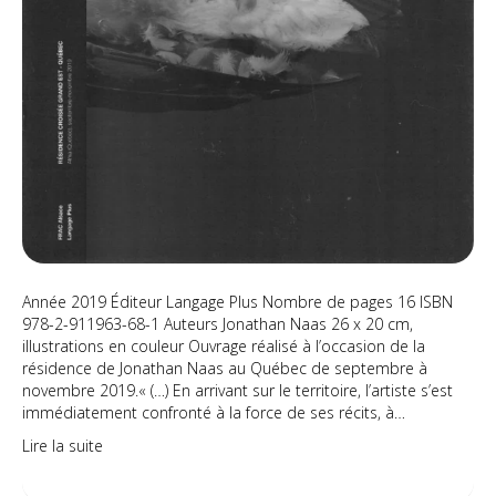
Année 2019 Éditeur Langage Plus Nombre de pages 16 ISBN
978-2-911963-68-1 Auteurs Jonathan Naas 26 x 20 cm,
illustrations en couleur Ouvrage réalisé à l’occasion de la
résidence de Jonathan Naas au Québec de septembre à
novembre 2019.« (…) En arrivant sur le territoire, l’artiste s’est
immédiatement confronté à la force de ses récits, à…
Lire la suite