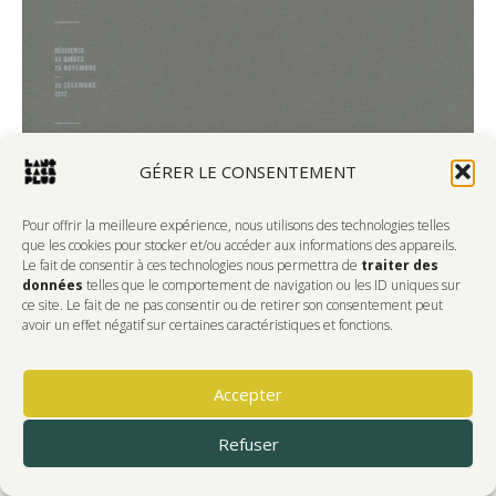
GÉRER LE CONSENTEMENT
Pour offrir la meilleure expérience, nous utilisons des technologies telles
que les cookies pour stocker et/ou accéder aux informations des appareils.
Le fait de consentir à ces technologies nous permettra de
traiter des
données
telles que le comportement de navigation ou les ID uniques sur
ce site. Le fait de ne pas consentir ou de retirer son consentement peut
avoir un effet négatif sur certaines caractéristiques et fonctions.
Année 2012 Éditeur Agence culturelle / Frac Alsace Nombre de
pages 16 ISBN 978-2-911963-54-4 Auteurs Alexis Thépot 26 x
Accepter
20 cm, illustrations en couleur Ouvrage réalisé à l’occasion de
la résidence de l’artiste français Alexis Thépot au Québec du
Refuser
26 novembre au 20 décembre 2012. « (…) Ma résidence a
commencé au début de…