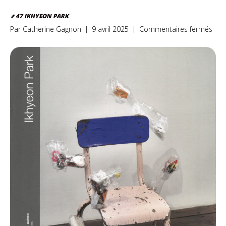
# 47 IKHYEON PARK
sur
Par
Catherine Gagnon
|
9 avril 2025
|
Commentaires fermés
#
47
Ikhy
Park