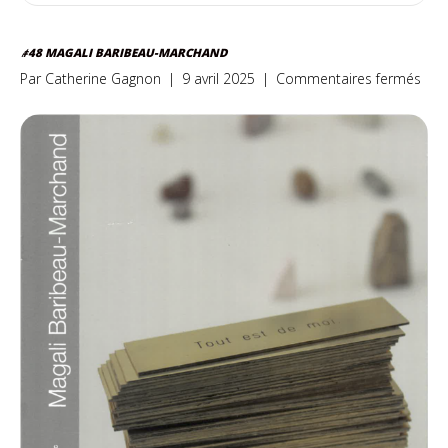
#48 MAGALI BARIBEAU-MARCHAND
sur
Par
Catherine Gagnon
|
9 avril 2025
|
Commentaires fermés
#48
Maga
Bari
Mar