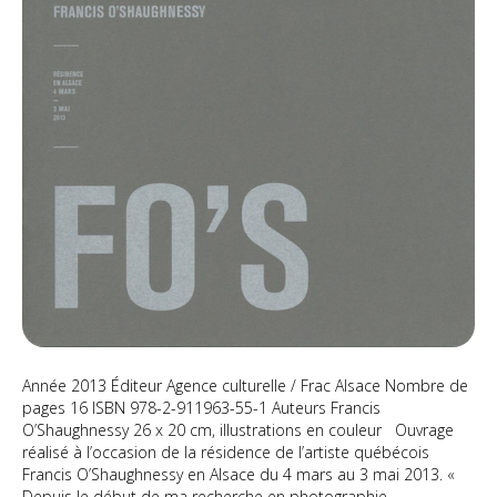
Année 2013 Éditeur Agence culturelle / Frac Alsace Nombre de
pages 16 ISBN 978-2-911963-55-1 Auteurs Francis
O’Shaughnessy 26 x 20 cm, illustrations en couleur Ouvrage
réalisé à l’occasion de la résidence de l’artiste québécois
Francis O’Shaughnessy en Alsace du 4 mars au 3 mai 2013. «
Depuis le début de ma recherche en photographie,…