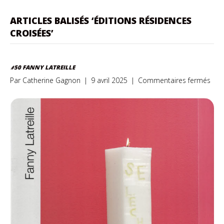
ARTICLES BALISÉS ‘ÉDITIONS RÉSIDENCES
CROISÉES’
#50 FANNY LATREILLE
sur
Par
Catherine Gagnon
|
9 avril 2025
|
Commentaires fermés
#50
Fan
Latre