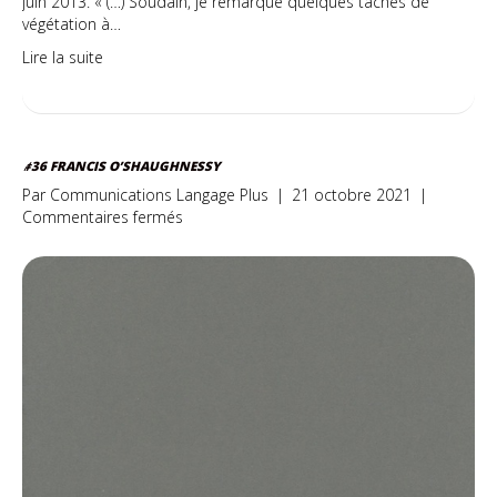
juin 2013. « (…) Soudain, je remarque quelques taches de
végétation à…
Lire la suite
#36 FRANCIS O’SHAUGHNESSY
Par
Communications Langage Plus
|
21 octobre 2021
|
sur
Commentaires fermés
#36
Francis
O’Shaughnessy