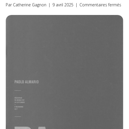
sur
Par
Catherine Gagnon
|
9 avril 2025
|
Commentaires fermés
#46
Pao
Alma